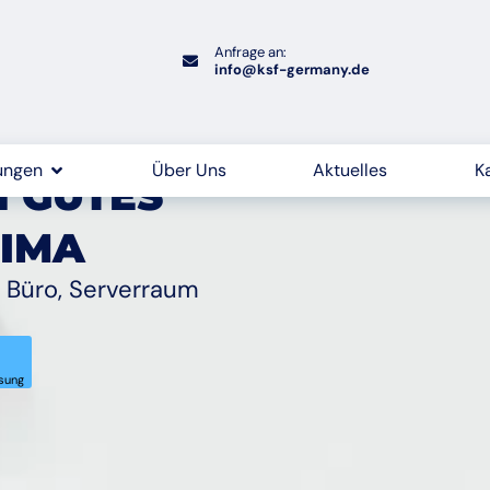
Anfrage an:
info@ksf-germany.de
ungen
Über Uns
Aktuelles
K
N GUTES
LIMA
b Büro, Serverraum
ösung